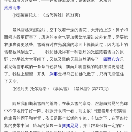
字架就没入迷雾中，——迷雾好象波浪，越来越浓，从东方
滚滚而来
……
([俄]莱蒙托夫：《当代英雄》第31页)
暴风雪越来越猛烈，空中吹着干燥的雪花，天开始上冻：鼻子和
面颊冻得更厉害了，凛冽的冷空气更加频繁地灌进皮外套里，需要把
衣服裹得更紧些。雪橇有时在光溜溜的冰面上辘辘滚过，因为地上的
雪都被风刮走了。……我仿佛觉得有一种强烈的光照耀着雪白的原
野：地平线大大开阔了，又低又黑的天幕忽然消失了，
四面八方
只
看见落雪形成的一条条白色斜线，前面几辆雪橇的轮廓显得更清楚
了。我往上望望，开头
一刹那
觉得乌云仿佛飞散了，只有飞雪遮住
了天空。
([俄]列夫·托尔斯泰：《暴风雪》《暴风雪》第270页)
随后我们顺着雪白的荒野，在暴风雪的寒冷、澄澈而摇晃的光辉
中不停地行了好一阵。我张开眼睛一看，前面依1日竖着那个积满雪
的难看的帽子和脊背，依旧是那个低矮的车轭，车轭之下，在两条拉
紧的皮带中间，辕马的脑袋一直
摇摇晃晃
，并且跟我保持一定的距