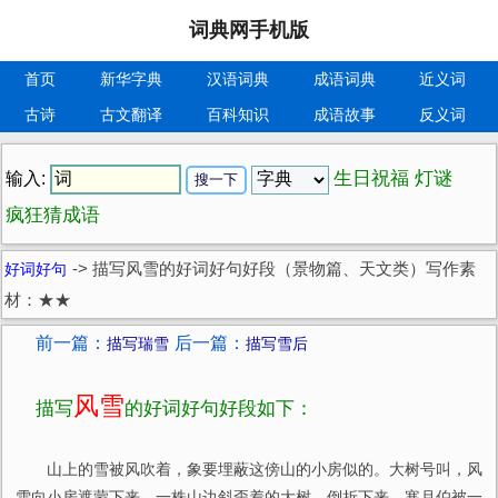
词典网手机版
首页
新华字典
汉语词典
成语词典
近义词
古诗
古文翻译
百科知识
成语故事
反义词
生日祝福
灯谜
输入:
疯狂猜成语
好词好句
->
描写风雪的好词好句好段（景物篇、天文类）写作素
材：★★
前一篇：
后一篇：
描写瑞雪
描写雪后
风雪
描写
的好词好句好段如下：
山上的雪被风吹着，象要埋蔽这傍山的小房似的。大树号叫，风
雪向小房遮蒙下来。一株山边斜歪着的大树，倒折下来。寒月伯被一