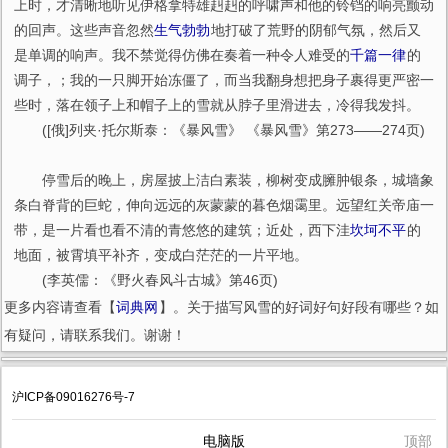
上时，才清晰地听见伊格拿特雄赳赳的呼啸声和他的铃铛的响亮颤动
的回声。这些声音忽然
生气勃勃
地打破了荒野的阴郁气氛，然后又
是单调的响声。我不禁觉得仿佛在奏着一种令人难受的
千篇一律
的
调子，；我的一只脚开始冻僵了，而当我翻身想把身子裹得更严密一
些时，落在领子上和帽子上的雪就从脖子里滑进去，冷得我发抖。
([俄]列夹·托尔斯泰：《暴风雪》 《暴风雪》第273——274页)
停雪后的晚上，房屋披上洁白素装，柳树变成臃肿银条，城墙象
条白脊背的巨蛇，伸向远远的灰蒙蒙的暮色烟霭里。远望红关帝庙一
带，是一片看也看不清的青悠悠的建筑；近处，西下洼
坎坷不平
的
地面，被霄填平补齐，变成白茫茫的一片平地。
(李英儒：《野火春风斗古城》第46页)
更多内容请查看【
词典网
】。关于描写风雪的好词好句好段有哪些？如
有疑问，请联系我们。谢谢！
沪ICP备09016276号-7
电脑版
顶部