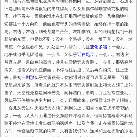
离，辕马的黑色鬃毛被风均匀地吹得倒向一边。从背后望去，右边依
旧是那匹尾巴缚得很短的枣红骖马，以及那偶尔敲响雪橇前板的辊
子。往下看去，雪橇的滑木在划开那同样松散的积雪，风执拗地把一
切都往一个方向吹。前面跑着带头的两辆雪橇，始终保持一定的距
离。右边，左边，到处都是白茫茫、灰糊糊的。我的眼睛想找到一样
新鲜的东西，但是找不到；没有一个路标，没有一堆干草，没有一堵
篱笆，什么也看不见。到处是一片雪白，而且
变化多端
；一会儿，
地平线似乎无比遥远，一会儿，又似乎
近在咫尺
，一会儿，右边突
然矗立起一道白色的高墙，并且在雪橇旁边奔跑，一会儿，那墙突然
消失，接着又出现在前面，不停地往后退，忿后再次消失。往上望
去，最初
一刹那
似乎觉得很亮，仿佛通过迷雾可以看见星星，可是
星星越来越高，所看见的就只有从眼睛旁边落到脸上和大衣领子上的
雪了。天空处处都是同样光亮，同样洁白，单调，并且经常在变动。
风似乎不停地在改变方向：一会儿迎面吹来，吹得雪花糊住了眼睛，
一会儿从旁边讨厌地把大衣领子翻到头上，嘲弄地拿它抚摩着’我的
脸，一会儿又从后面通过什么窟窿呼呼地吹着。但听得雪橇滑木和马
蹄不停地在雪地上发出微弱的飒飒声，以及当我们走在积雪较深的地
方时，铃铛逐渐低沉的响声。只有当我们偶尔逆风和走在光滑的冰地