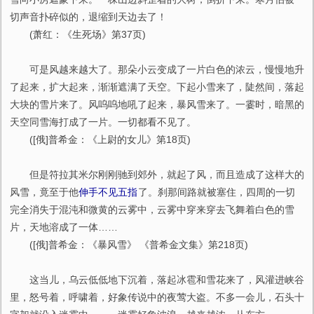
切声音扑碎似的，退缩到天边去了！
(萧红：《生死场》第37页)
可是风越来越大了。那朵小云变成了一片白色的浓云，慢慢地升
了起来，扩大起来，渐渐遮满了天空。下起小雪来了，陡然间，落起
大块的雪片来了。风呜呜地吼了起来，暴风雪来了。一霎时，暗黑的
天空同雪海打成了一片。一切都看不见了。
([俄]普希金：《上尉的女儿》第18页)
但是符拉其米尔刚刚驰到郊外，就起了风，而且造成了这样大的
风雪，竟至于他
伸手不见五指
了。刹那间路就被塞住，四周的一切
完全消失于混沌和微黄的云雾中，云雾中穿来穿去飞舞着白色的雪
片，天地溶成了一体……
([俄]普希金：《暴风雪》 《普希金文集》第218页)
这当儿，乌云低低地下沉着，落起冰雹和雪花来了，风灌进峡谷
里，怒号着，呼啸着，好象传说中的夜莺大盗。不多一会儿，石头十