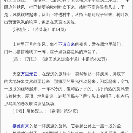
阴凉的秋风，把已枯萎的楸树叶吹下来。残叶不高兴跟着风走，于
是，风就旋转起来，从山上冲进村中，从街上卷到院子里来。树叶发
出萧萧飒飒的响声，象是在悲哀地哭泣。
(冯德英：《苦菜花》弟14页)
山村里正月的旋风，象个
不请自来
的夜客，爱在黑地里敲门，
门环儿搭搭地响了一阵，屋子里就都是风的声音了。
(苗：《万妞》 《建国以来短篇小说》中册第482页)
天空
万里无云
，在深沉的寂静中，突然刮起一阵疾风，脚底下
的大地好象突然战栗起来，那撒弱的星光抖动起来，闪烁起来，空气
一股股的旋转起来。一阵不冷的，但却热乎乎的、几乎灼热的旋风袭
击着树木，屋顶、墙和街道，刹那间揭去了萨宁头上的帽子，把杰玛
那乌黑的卷发吹得凌乱飘动。
(【俄】屠格涅夫：《春潮》第54页)
接踵而来
的是一阵疾遽的旋风，它卷起公路上一股一股的尘