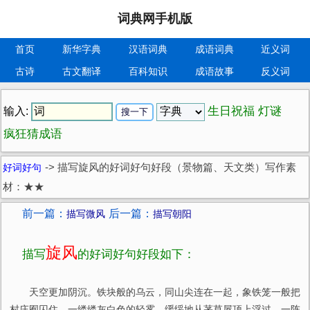
词典网手机版
首页
新华字典
汉语词典
成语词典
近义词
古诗
古文翻译
百科知识
成语故事
反义词
生日祝福
灯谜
输入:
疯狂猜成语
好词好句
->
描写旋风的好词好句好段（景物篇、天文类）写作素
材：★★
前一篇：
后一篇：
描写微风
描写朝阳
旋风
描写
的好词好句好段如下：
天空更加阴沉。铁块般的乌云，同山尖连在一起，象铁笼一般把
村庄囿囚住。一缕缕灰白色的轻雾，缓绥地从茅草屋顶上浮过。一阵