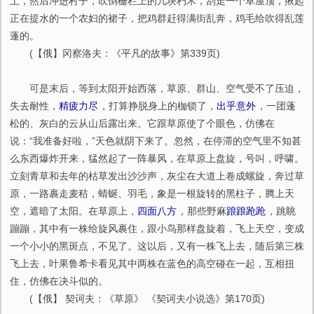
土，然后冲进村子，吹倒栅栏上的几块朽木，刮走一个草屋顶，揪起
正在提水的一个农妇的裙子，把鸡群赶得满街乱奔，鸡毛给吹得乱莲
蓬的。
(【俄】冈察洛夫：《平凡的故事》第339页)
可是末后，等到太阳开始西落，草原、群山、空气受不了压迫，
失去耐性，
精疲力尽
，打算挣脱身上的枷锁了，
出乎意外
，一团蓬
松的、灰白的云从山后露出来。它跟草原使了个眼色，仿佛在
说：“我准备好啦，”天色就阴下来了。忽然，在停滞的空气里不知甚
么东西爆炸开来，猛然起了一阵暴风，在草原上盘旋，号叫，呼啸。
立刻青草和去年的枯草发出沙沙声，灰尘在大道上卷成螺旋，奔过草
原，一路裹走麦秸，蜻蜒、羽毛，象是一根旋转的黑柱子，腾上天
空，遮暗了太阳。在草原上，
四面八方
，那些野麻
踉踉跄跄
，跳眺
蹦蹦，其中有一株给旋风裹住，跟小鸟那样盘旋着，飞上天空，变成
一个小小的黑斑点，不见了。这以后，又有一株飞上去，随后第三株
飞上去，叶果鲁希卡看见其中两株在蓝色的高空碰在一起，互相扭
住，仿佛在决斗似的。
(【俄】 契诃夫：《草原》 《契诃夫小说选》第170页)