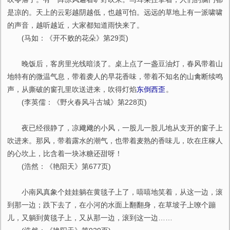
是凉的。天上的云彩越阴越低，也越可怕。远远的草地上有一派啸啸
的声音，越听越近，大家都知道雨快来了。
(马如：《开不败的花朵》第29页)
晚饭后，客房里光线暗淡了。桌上点了一盏豆油灯，春风带着山
地特有的微温气息，带着袭人的早花香味，带着不知名的山禽断续鸣
声，从撕破的窗孔里吹送进来，吹得灯焰
东倒西歪
。
(李英儒：《野火春风斗古城》第228页)
夜已经很静了，凉飕飕的小风，一股儿一股儿地从支开的窗子上
吹进来。那风，带着露水的潮气，也带着麦熟的香味儿，吹在庄稼人
的心坎上，比含着一块冰糖还甜呀！
(浩然：《艳阳天》第677页)
小南风真象个娃娃躺在黄毯子上了，嘻嘻地笑着，从这一边，滚
到那一边；跌下去了，在小河的水面上翻翻身，在草坡子上嘹个蹦
儿，又躺到黄毯子上，又从那一边，滚到这一边……