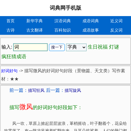
词典网手机版
首页
新华字典
汉语词典
成语词典
近义词
古诗
古文翻译
百科知识
成语故事
反义词
生日祝福
灯谜
输入:
疯狂猜成语
好词好句
->
描写微风的好词好句好段（景物篇、天文类）写作素
材：★★
前一篇：
后一篇：
描写狂风
描写旋风
微风
描写
的好词好句好段如下：
风一吹，草原上掀起层层波浪，萆梢摇动，叶子翻着个，花朵给
吹零落了。有一阵凉风遍着旷野吹来。马耳朵拄挲着，人们的脑门都