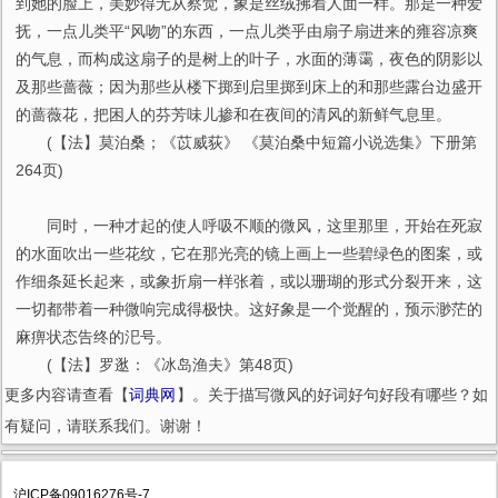
到她的脸上，美妙得无从察觉，象是丝绒拂着人面一样。那是一种爱
抚，一点儿类平“风吻”的东西，一点儿类乎由扇子扇进来的雍容凉爽
的气息，而构成这扇子的是树上的叶子，水面的薄霭，夜色的阴影以
及那些蔷薇；因为那些从楼下掷到启里掷到床上的和那些露台边盛开
的蔷薇花，把困人的芬芳味儿掺和在夜间的清风的新鲜气息里。
(【法】莫泊桑；《苡威荻》 《莫泊桑中短篇小说选集》下册第
264页)
同时，一种才起的使人呼吸不顺的微风，这里那里，开始在死寂
的水面吹出一些花纹，它在那光亮的镜上画上一些碧绿色的图案，或
作细条延长起来，或象折扇一样张着，或以珊瑚的形式分裂开来，这
一切都带着一种微响完成得极快。这好象是一个觉醒的，预示渺茫的
麻痹状态告终的汜号。
(【法】罗逖：《冰岛渔夫》第48页)
更多内容请查看【
词典网
】。关于描写微风的好词好句好段有哪些？如
有疑问，请联系我们。谢谢！
沪ICP备09016276号-7