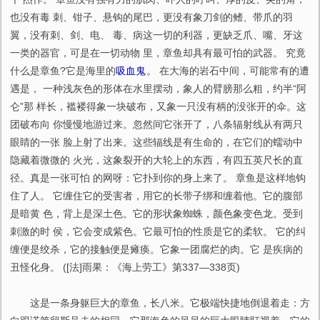
也没有毒 刺、钳子、悬钩的尾巴，更没有象刀剑的鳍、带爪的羽
翼，没有刺、剑、电、 毒、病这一切的利器，更缺乏爪、嘴、牙这
一类的器官，可是在一切动物 里，章鱼却具有最可怕的武器。 究竟
什么是章鱼?它是海里的
吸血鬼
。 在大海的岩石中间，可能常有的遭
遇是， 一种浅灰色的形体在水里摆动，象人的臂膀那么粗，约半“阿
仑”那 样长，褴褛得象一块破布，又象一只没有柄的没张开的伞。这
团破布向 你慢慢地游过来。忽然间它张开了，八条辐射线从有两只
眼睛的一张 脸上射了出来。这些辐线是有生命的，在它们的蠕动中
隐藏着微微的 火光，这象裂开的大轮上的东西，有四五英尺长的直
径。真是一张可怕 的网呀：它扑到你的身上来了。 章鱼是这样地钩
住了人。 它缠住它的受害者，用它的长带子绑和缠着他。它的腹部
是暗黄 色，背上是深土色。它的形状象蜘蛛，颜色象变色龙。受到
刺激的时 侯，它会变成紫色。它最可怕的性质是它的柔软。 它的纠
缠便是绞杀，它的接触便是瘫痪。它象一团腐烂的肉。它 是疾病的
丑怪化身。 ([法]雨果：《海上劳工》第337—338页)
这是一条身躯巨大的章鱼，长八米。它极端快捷地倒退着走：方