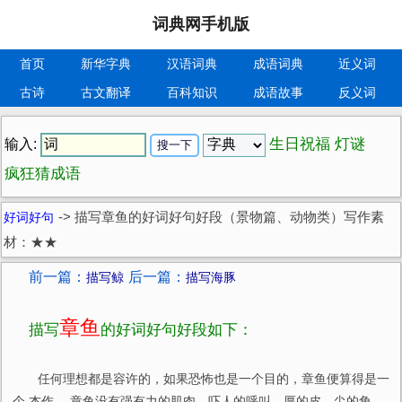
词典网手机版
首页
新华字典
汉语词典
成语词典
近义词
古诗
古文翻译
百科知识
成语故事
反义词
生日祝福
灯谜
输入:
疯狂猜成语
好词好句
->
描写章鱼的好词好句好段（景物篇、动物类）写作素
材：★★
前一篇：
后一篇：
描写鲸
描写海豚
章鱼
描写
的好词好句好段如下：
任何理想都是容许的，如果恐怖也是一个目的，章鱼便算得是一
个 杰作。 章鱼没有强有力的肌肉、吓人的呼叫、厚的皮、尖的角，