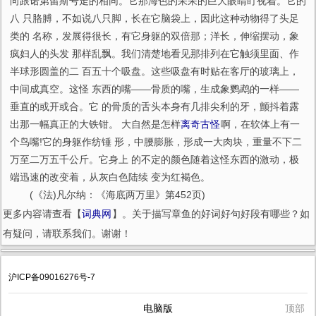
向跟诺第留斯号走的相同。它那海色的呆呆的巨大眼睛盯视着。它的
八 只胳膊，不如说八只脚，长在它脑袋上，因此这种动物得了头足
类的 名称，发展得很长，有它身躯的双倍那；洋长，伸缩摆动，象
疯妇人的头发 那样乱飘。我们清楚地看见那排列在它触须里面、作
半球形圆盖的二 百五十个吸盘。这些吸盘有时贴在客厅的玻璃上，
中间成真空。这怪 东西的嘴——骨质的嘴，生成象鹦鹉的一样——
垂直的或开或合。它 的骨质的舌头本身有几排尖利的牙，颤抖着露
出那一幅真正的大铁钳。 大自然是怎样
离奇古怪
啊，在软体上有一
个鸟嘴!它的身躯作纺锤 形，中腰膨胀，形成一大肉块，重量不下二
万至二万五千公斤。它身上 的不定的颜色随着这怪东西的激动，极
端迅速的改变着，从灰白色陆续 变为红褐色。
(《法)凡尔纳：《海底两万里》第452页)
更多内容请查看【
词典网
】。关于描写章鱼的好词好句好段有哪些？如
有疑问，请联系我们。谢谢！
沪ICP备09016276号-7
电脑版
顶部