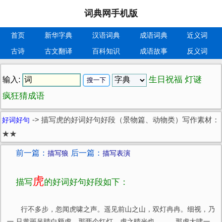
词典网手机版
首页
新华字典
汉语词典
成语词典
近义词
古诗
古文翻译
百科知识
成语故事
反义词
生日祝福
灯谜
输入:
疯狂猜成语
好词好句
->
描写虎的好词好句好段（景物篇、动物类）写作素材：
★★
前一篇：
后一篇：
描写狼
描写表演
虎
描写
的好词好句好段如下：
行不多步，忽闻虎啸之声。遥见前山之山，双灯冉冉。细视，乃
一 只黄斑吊睛白额虎。那两个红灯，虎之晴光也。……那虎大啸一