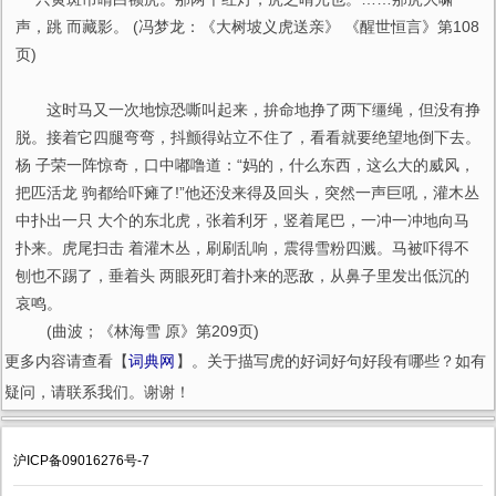
声，跳 而藏影。 (冯梦龙：《大树坡义虎送亲》 《醒世恒言》第108
页)
这时马又一次地惊恐嘶叫起来，拚命地挣了两下缰绳，但没有挣
脱。接着它四腿弯弯，抖颤得站立不住了，看看就要绝望地倒下去。
杨 子荣一阵惊奇，口中嘟噜道：“妈的，什么东西，这么大的威风，
把匹活龙 驹都给吓瘫了!”他还没来得及回头，突然一声巨吼，灌木丛
中扑出一只 大个的东北虎，张着利牙，竖着尾巴，一冲一冲地向马
扑来。虎尾扫击 着灌木丛，刷刷乱响，震得雪粉四溅。马被吓得不
刨也不踢了，垂着头 两眼死盯着扑来的恶敌，从鼻子里发出低沉的
哀鸣。
(曲波；《林海雪 原》第209页)
更多内容请查看【
词典网
】。关于描写虎的好词好句好段有哪些？如有
疑问，请联系我们。谢谢！
沪ICP备09016276号-7