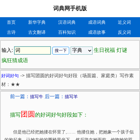
词典网手机版
首页
新华字典
汉语词典
成语词典
近义词
古诗
古文翻译
百科知识
成语故事
反义词
生日祝福
灯谜
输入:
疯狂猜成语
好词好句
->
描写团圆的好词好句好段（场面篇、家庭类）写作素
材：★★
前一篇：
后一篇：
描写牛
描写羊
团圆
描写
的好词好句好段如下：
但是他已经把她搂在怀里了,…… 他搂住她，把她象一个孩子似
的抱起来，让她在他的圈椅里坐下． 然后跪在她面前。他吻她的双